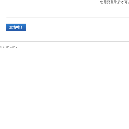
您需要登录后才可
坛
发表帖子
© 2001-2017
纽
约