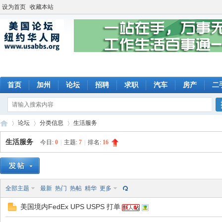
设为首页
收藏本站
首页
加州
论坛
招聘
求职
汽车
房产
二
论坛
分类信息
生活服务
生活服务
今日:
0
|
主题:
7
|
排名:
16
美
»
›
›
全部主题
最新
热门
热帖
精华
更多
美国境内FedEx UPS USPS 打单