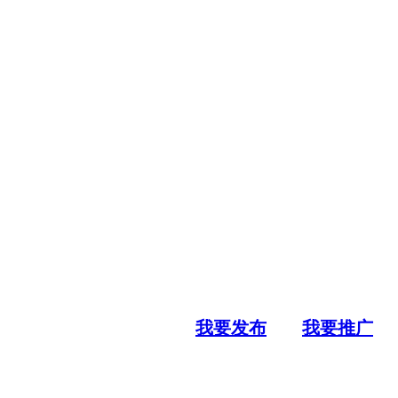
我要发布
我要推广