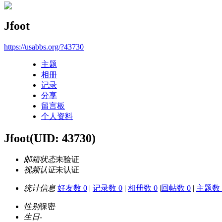
Jfoot
https://usabbs.org/?43730
主题
相册
记录
分享
留言板
个人资料
Jfoot
(UID: 43730)
邮箱状态
未验证
视频认证
未认证
统计信息
好友数 0
|
记录数 0
|
相册数 0
|
回帖数 0
|
主题数 
性别
保密
生日
-