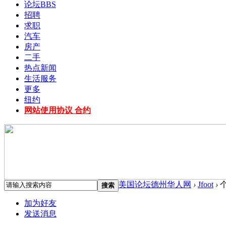
论坛
BBS
招聘
求职
汽车
房产
二手
热点新闻
生活服务
更多
纽约
网站使用协议 合约
美国论坛德州华人网
›
Jfoot
›
搜索
加为好友
发送消息