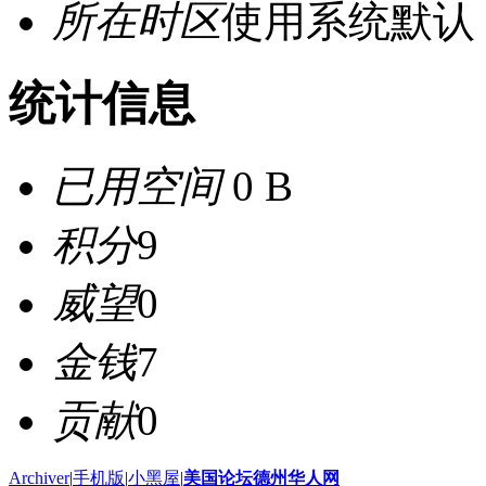
所在时区
使用系统默认
统计信息
已用空间
0 B
积分
9
威望
0
金钱
7
贡献
0
Archiver
|
手机版
|
小黑屋
|
美国论坛德州华人网