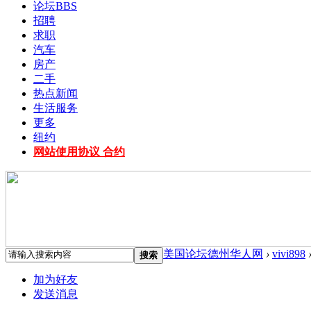
论坛
BBS
招聘
求职
汽车
房产
二手
热点新闻
生活服务
更多
纽约
网站使用协议 合约
美国论坛德州华人网
›
vivi898
搜索
加为好友
发送消息