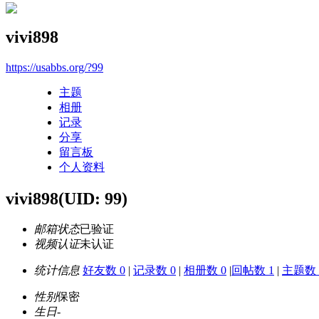
vivi898
https://usabbs.org/?99
主题
相册
记录
分享
留言板
个人资料
vivi898
(UID: 99)
邮箱状态
已验证
视频认证
未认证
统计信息
好友数 0
|
记录数 0
|
相册数 0
|
回帖数 1
|
主题数 
性别
保密
生日
-