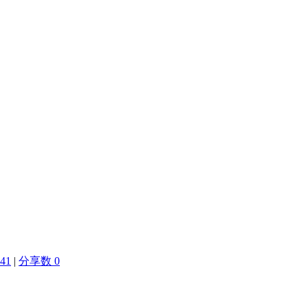
41
|
分享数 0