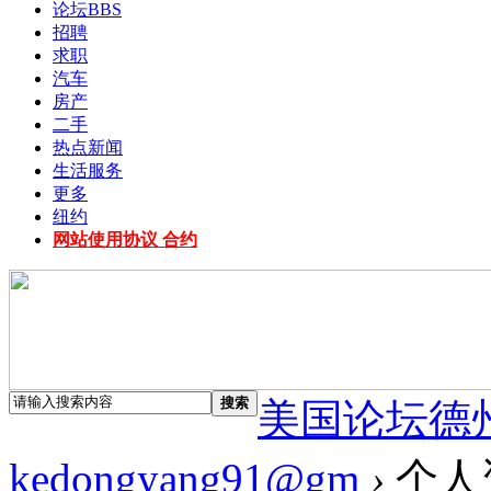
论坛
BBS
招聘
求职
汽车
房产
二手
热点新闻
生活服务
更多
纽约
网站使用协议 合约
搜索
美国论坛德
kedongyang91@gm
›
个人