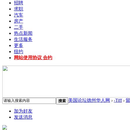
招聘
求职
汽车
房产
二手
热点新闻
生活服务
更多
纽约
网站使用协议 合约
美国论坛德州华人网
›
-Tiff
›
搜索
加为好友
发送消息