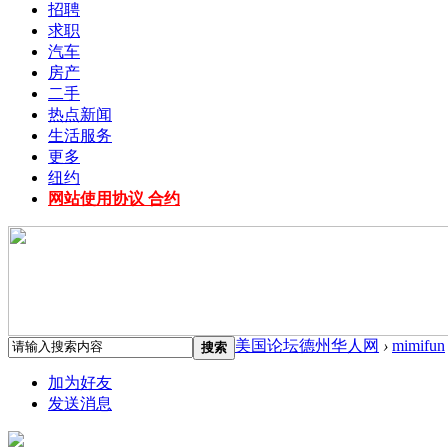
招聘
求职
汽车
房产
二手
热点新闻
生活服务
更多
纽约
网站使用协议 合约
美国论坛德州华人网
›
mimifun
搜索
加为好友
发送消息