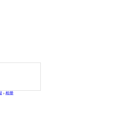
报
›
相册