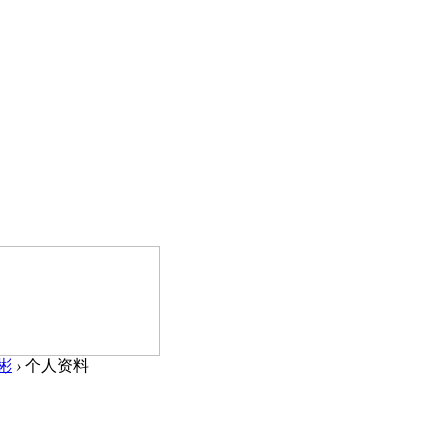
邓彬
›
个人资料