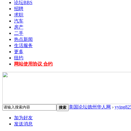
论坛
BBS
招聘
求职
汽车
房产
二手
热点新闻
生活服务
更多
纽约
网站使用协议 合约
美国论坛德州华人网
›
yying82
搜索
加为好友
发送消息