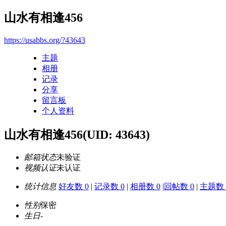
山水有相逢456
https://usabbs.org/?43643
主题
相册
记录
分享
留言板
个人资料
山水有相逢456
(UID: 43643)
邮箱状态
未验证
视频认证
未认证
统计信息
好友数 0
|
记录数 0
|
相册数 0
|
回帖数 0
|
主题数 
性别
保密
生日
-