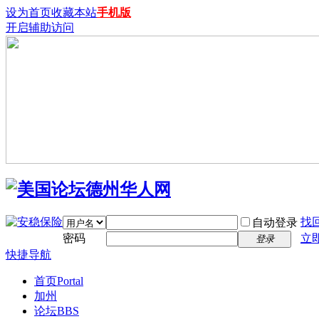
设为首页
收藏本站
手机版
开启辅助访问
找
自动登录
密码
立
登录
快捷导航
首页
Portal
加州
论坛
BBS