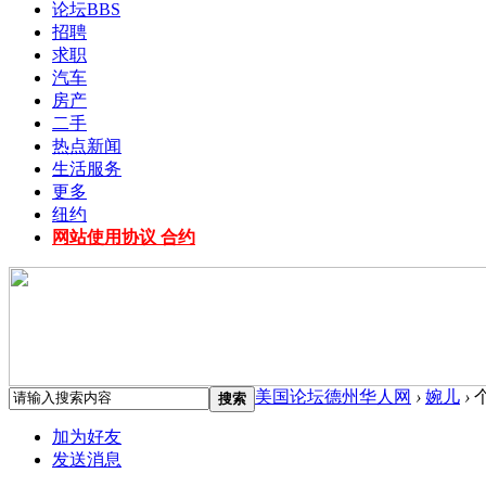
论坛
BBS
招聘
求职
汽车
房产
二手
热点新闻
生活服务
更多
纽约
网站使用协议 合约
美国论坛德州华人网
›
婉儿
›
搜索
加为好友
发送消息