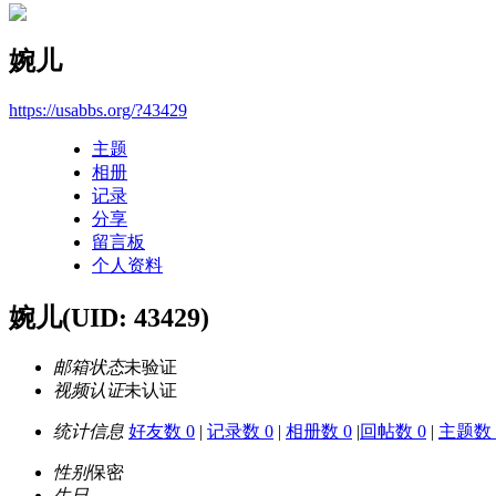
婉儿
https://usabbs.org/?43429
主题
相册
记录
分享
留言板
个人资料
婉儿
(UID: 43429)
邮箱状态
未验证
视频认证
未认证
统计信息
好友数 0
|
记录数 0
|
相册数 0
|
回帖数 0
|
主题数 
性别
保密
生日
-