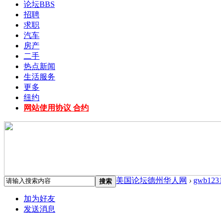
论坛
BBS
招聘
求职
汽车
房产
二手
热点新闻
生活服务
更多
纽约
网站使用协议 合约
美国论坛德州华人网
›
gwb123
搜索
加为好友
发送消息