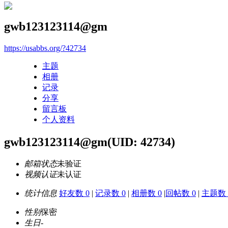
gwb123123114@gm
https://usabbs.org/?42734
主题
相册
记录
分享
留言板
个人资料
gwb123123114@gm
(UID: 42734)
邮箱状态
未验证
视频认证
未认证
统计信息
好友数 0
|
记录数 0
|
相册数 0
|
回帖数 0
|
主题数 
性别
保密
生日
-