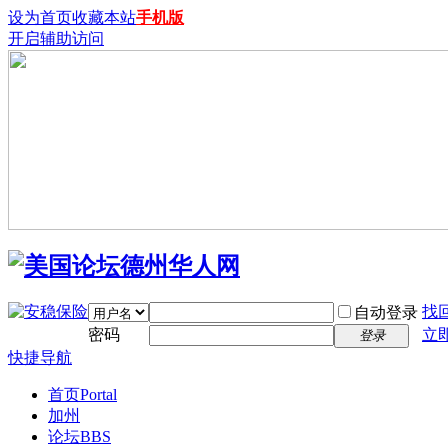
设为首页
收藏本站
手机版
开启辅助访问
找
自动登录
密码
立
登录
快捷导航
首页
Portal
加州
论坛
BBS