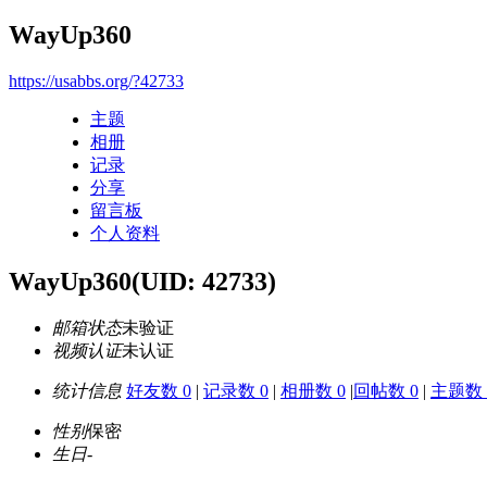
WayUp360
https://usabbs.org/?42733
主题
相册
记录
分享
留言板
个人资料
WayUp360
(UID: 42733)
邮箱状态
未验证
视频认证
未认证
统计信息
好友数 0
|
记录数 0
|
相册数 0
|
回帖数 0
|
主题数 
性别
保密
生日
-