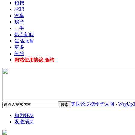
招聘
求职
汽车
房产
二手
热点新闻
生活服务
更多
纽约
网站使用协议 合约
美国论坛德州华人网
›
WayUp3
搜索
加为好友
发送消息