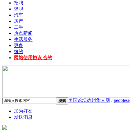
招聘
求职
汽车
房产
二手
热点新闻
生活服务
更多
纽约
网站使用协议 合约
美国论坛德州华人网
›
peoplese
搜索
加为好友
发送消息