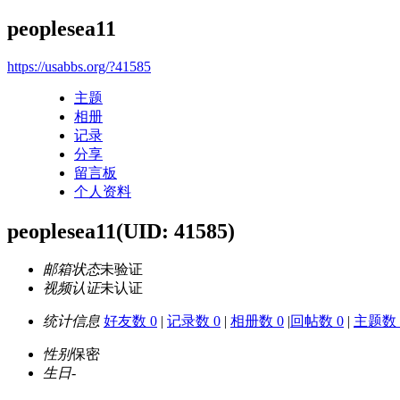
peoplesea11
https://usabbs.org/?41585
主题
相册
记录
分享
留言板
个人资料
peoplesea11
(UID: 41585)
邮箱状态
未验证
视频认证
未认证
统计信息
好友数 0
|
记录数 0
|
相册数 0
|
回帖数 0
|
主题数 
性别
保密
生日
-