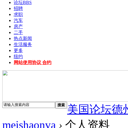
论坛
BBS
招聘
求职
汽车
房产
二手
热点新闻
生活服务
更多
纽约
网站使用协议 合约
搜索
美国论坛德
meishaonva
›
个人资料