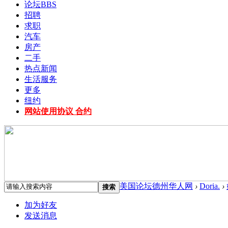
论坛
BBS
招聘
求职
汽车
房产
二手
热点新闻
生活服务
更多
纽约
网站使用协议 合约
美国论坛德州华人网
›
Doria.
›
搜索
加为好友
发送消息