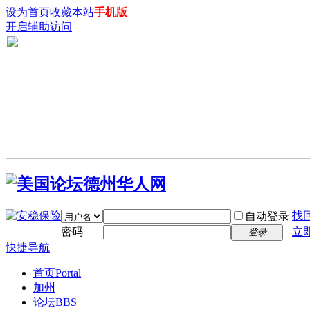
设为首页
收藏本站
手机版
开启辅助访问
找
自动登录
密码
立
登录
快捷导航
首页
Portal
加州
论坛
BBS