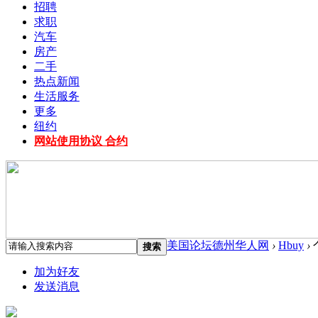
招聘
求职
汽车
房产
二手
热点新闻
生活服务
更多
纽约
网站使用协议 合约
美国论坛德州华人网
›
Hbuy
›
搜索
加为好友
发送消息