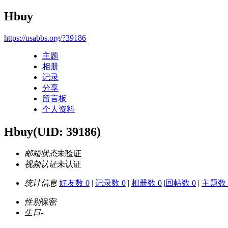
Hbuy
https://usabbs.org/?39186
主题
相册
记录
分享
留言板
个人资料
Hbuy
(UID: 39186)
邮箱状态
未验证
视频认证
未认证
统计信息
好友数 0
|
记录数 0
|
相册数 0
|
回帖数 0
|
主题数 
性别
保密
生日
-