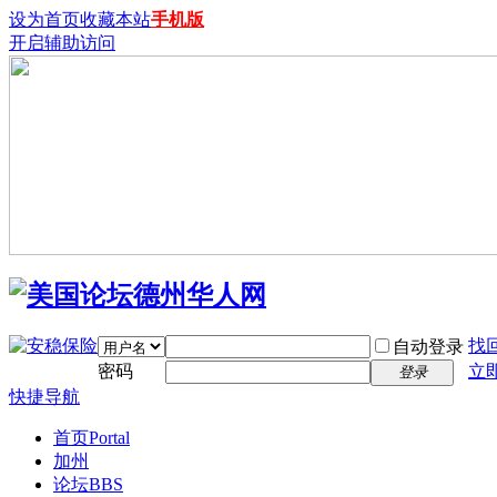
设为首页
收藏本站
手机版
开启辅助访问
找
自动登录
密码
立
登录
快捷导航
首页
Portal
加州
论坛
BBS