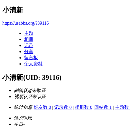
小清新
https://usabbs.org/?39116
主题
相册
记录
分享
留言板
个人资料
小清新
(UID: 39116)
邮箱状态
未验证
视频认证
未认证
统计信息
好友数 0
|
记录数 0
|
相册数 0
|
回帖数 1
|
主题数 
性别
保密
生日
-