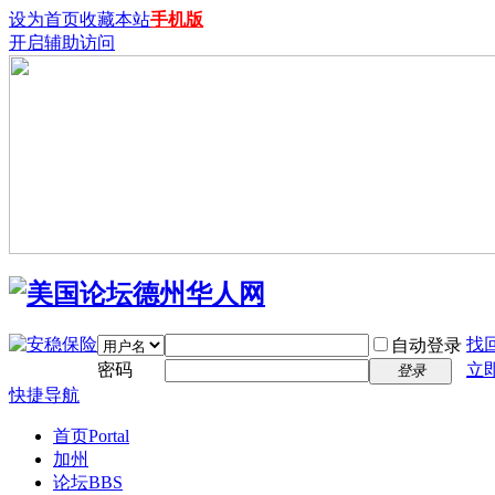
设为首页
收藏本站
手机版
开启辅助访问
找
自动登录
密码
立
登录
快捷导航
首页
Portal
加州
论坛
BBS