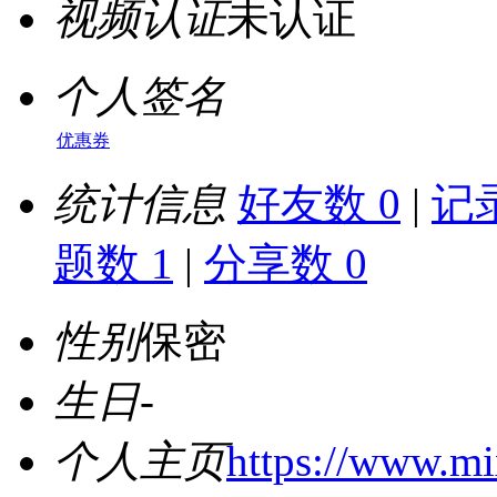
视频认证
未认证
个人签名
优惠券
统计信息
好友数 0
|
记录
题数 1
|
分享数 0
性别
保密
生日
-
个人主页
https://www.mi