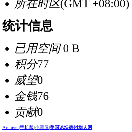
所在时区
(GMT +08:0
统计信息
已用空间
0 B
积分
77
威望
0
金钱
76
贡献
0
Archiver
|
手机版
|
小黑屋
|
美国论坛德州华人网