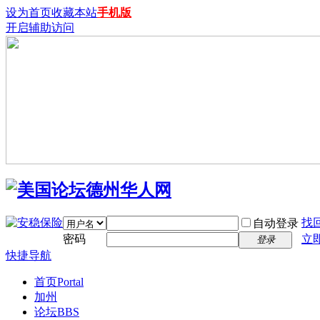
设为首页
收藏本站
手机版
开启辅助访问
找
自动登录
密码
立
登录
快捷导航
首页
Portal
加州
论坛
BBS