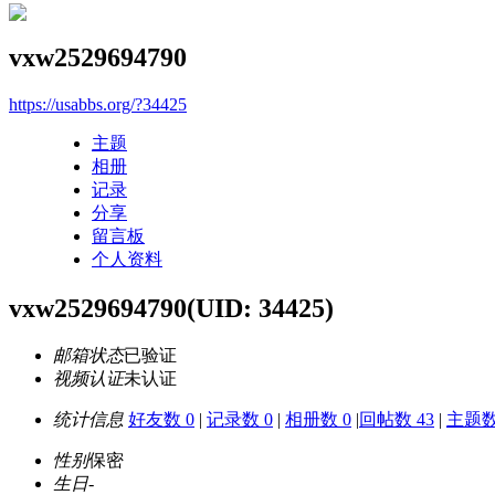
vxw2529694790
https://usabbs.org/?34425
主题
相册
记录
分享
留言板
个人资料
vxw2529694790
(UID: 34425)
邮箱状态
已验证
视频认证
未认证
统计信息
好友数 0
|
记录数 0
|
相册数 0
|
回帖数 43
|
主题数
性别
保密
生日
-