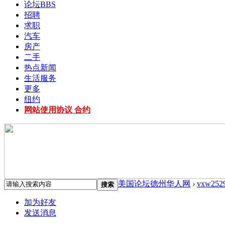
论坛
BBS
招聘
求职
汽车
房产
二手
热点新闻
生活服务
更多
纽约
网站使用协议 合约
美国论坛德州华人网
›
vxw252
搜索
加为好友
发送消息