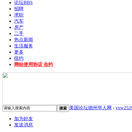
论坛
BBS
招聘
求职
汽车
房产
二手
热点新闻
生活服务
更多
纽约
网站使用协议 合约
美国论坛德州华人网
›
vxw252
搜索
加为好友
发送消息