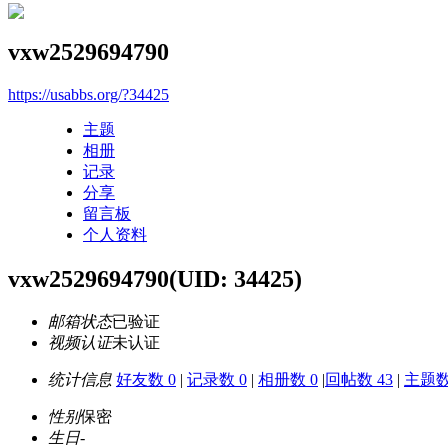
vxw2529694790
https://usabbs.org/?34425
主题
相册
记录
分享
留言板
个人资料
vxw2529694790
(UID: 34425)
邮箱状态
已验证
视频认证
未认证
统计信息
好友数 0
|
记录数 0
|
相册数 0
|
回帖数 43
|
主题数
性别
保密
生日
-