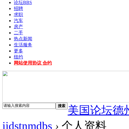
论坛
BBS
招聘
求职
汽车
房产
二手
热点新闻
生活服务
更多
纽约
网站使用协议 合约
搜索
美国论坛德
jjdstnmdbs
›
个人资料