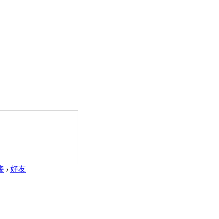
接
›
好友