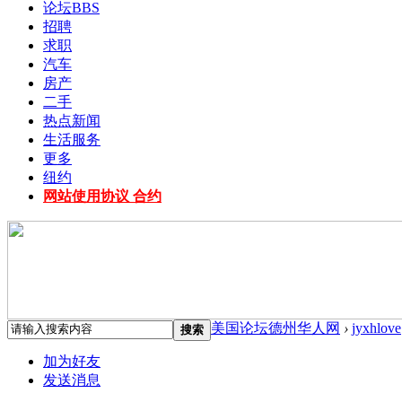
论坛
BBS
招聘
求职
汽车
房产
二手
热点新闻
生活服务
更多
纽约
网站使用协议 合约
美国论坛德州华人网
›
jyxhlove
搜索
加为好友
发送消息