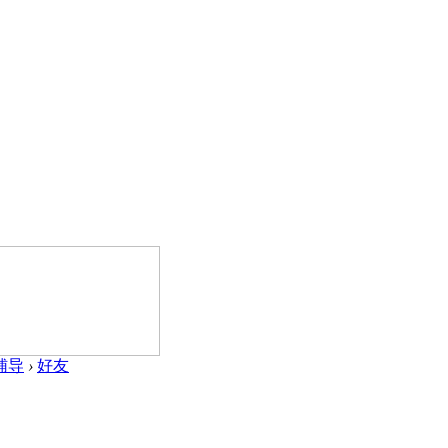
辅导
›
好友