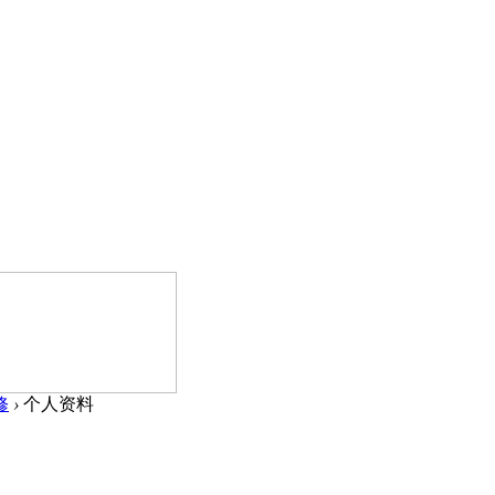
修
›
个人资料