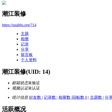
潮江装修
https://usabbs.org/?14
主题
相册
记录
分享
留言板
个人资料
潮江装修
(UID: 14)
邮箱状态
未验证
视频认证
未认证
统计信息
好友数
|
记录数
|
相册数
|
回帖数 0
|
主题数
|
分
活跃概况