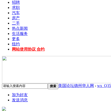
招聘
求职
汽车
房产
二手
热点新闻
生活服务
更多
纽约
网站使用协议 合约
美国论坛德州华人网
›
wx_Q35
搜索
加为好友
发送消息