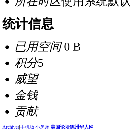
所在时区
使用系统默认
统计信息
已用空间
0 B
积分
5
威望
金钱
贡献
Archiver
|
手机版
|
小黑屋
|
美国论坛德州华人网