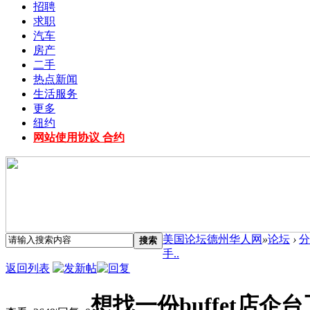
招聘
求职
汽车
房产
二手
热点新闻
生活服务
更多
纽约
网站使用协议 合约
美国论坛德州华人网
»
论坛
›
分
搜索
手..
返回列表
想找一份buffet店企台工