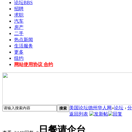
论坛
BBS
招聘
求职
汽车
房产
二手
热点新闻
生活服务
更多
纽约
网站使用协议 合约
美国论坛德州华人网
»
论坛
›
分
搜索
返回列表
日餐请企台