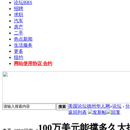
论坛
BBS
招聘
求职
汽车
房产
二手
热点新闻
生活服务
更多
纽约
网站使用协议 合约
美国论坛德州华人网
»
论坛
›
分
搜索
返回列表
100万美元能撑多久大