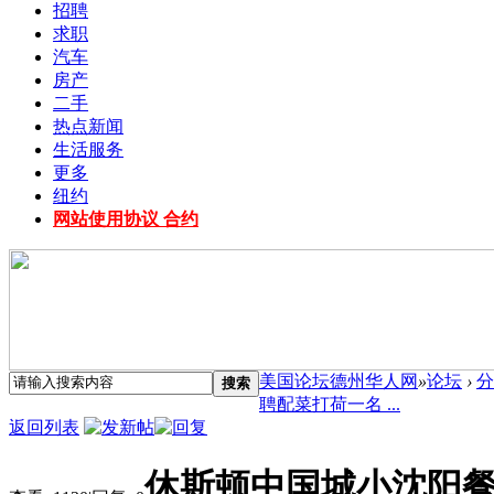
招聘
求职
汽车
房产
二手
热点新闻
生活服务
更多
纽约
网站使用协议 合约
美国论坛德州华人网
»
论坛
›
分
搜索
聘配菜打荷一名 ...
返回列表
休斯顿中国城小沈阳