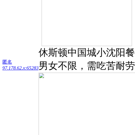
休斯顿中国城小沈阳餐
匿名
男女不限，需吃苦耐劳415
97.178.62.x:65283