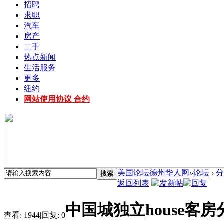
招聘
求职
汽车
房产
二手
热点新闻
生活服务
更多
纽约
网站使用协议 合约
美国论坛德州华人网
»
论坛
›
分
搜索
返回列表
中国城独立house客房
查看:
1944
|
回复:
0