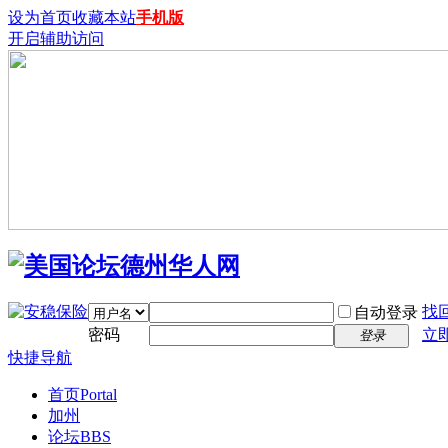
设为首页
收藏本站
手机版
开启辅助访问
找
自动登录
密码
立
登录
快捷导航
首页
Portal
加州
论坛
BBS