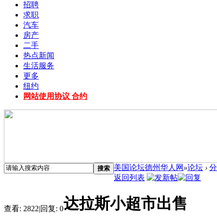
招聘
求职
汽车
房产
二手
热点新闻
生活服务
更多
纽约
网站使用协议 合约
美国论坛德州华人网
»
论坛
›
分
搜索
返回列表
达拉斯小超市出售
查看:
2822
|
回复:
0