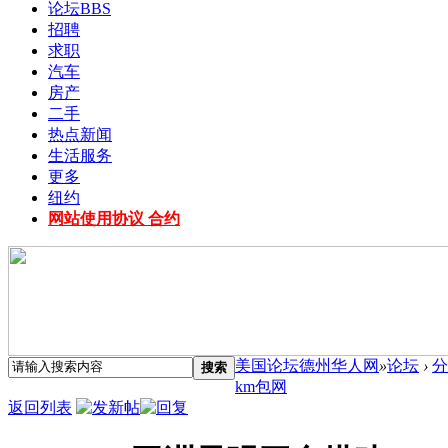
论坛
BBS
招聘
求职
汽车
房产
二手
热点新闻
生活服务
更多
纽约
网站使用协议 合约
美国论坛德州华人网
»
论坛
›
分
搜索
km包网
返回列表