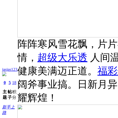
阵阵寒风雪花飘，片片
情，
超级大乐透
人间温
健康美满迈正道。
福彩
jasjas123
阔斧事业搞。日新月异
0
5
18
主
帖
积
耀辉煌！
题
子
分
新手上
路