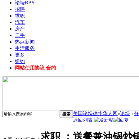
论坛
BBS
招聘
求职
汽车
房产
二手
热点新闻
生活服务
更多
纽约
网站使用协议 合约
美国论坛德州华人网
»
论坛
›
分
搜索
返回列表
求职 ：送餐兼油锅炒锅.需