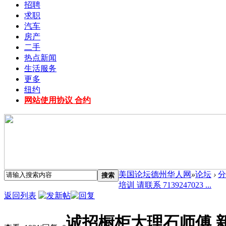
招聘
求职
汽车
房产
二手
热点新闻
生活服务
更多
纽约
网站使用协议 合约
美国论坛德州华人网
»
论坛
›
分
搜索
培训 请联系 7139247023 ...
返回列表
诚招橱柜大理石师傅 新手可