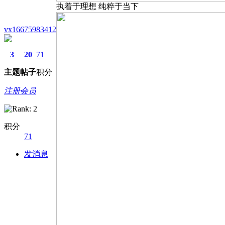
执着于理想 纯粹于当下
vx16675983412
3
20
71
主题
帖子
积分
注册会员
积分
71
发消息