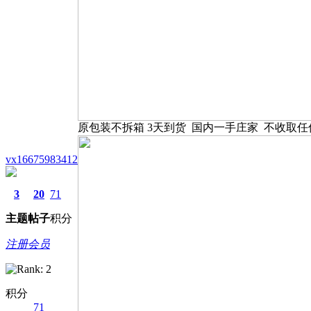
原包装不拆箱 3天到货 国内一手庄家 不收取
vx16675983412
3
20
71
主题
帖子
积分
注册会员
积分
71