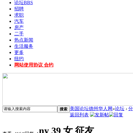
论坛
BBS
招聘
求职
汽车
房产
二手
热点新闻
生活服务
更多
纽约
网站使用协议 合约
美国论坛德州华人网
»
论坛
›
分
搜索
返回列表
ny 39 女 征友