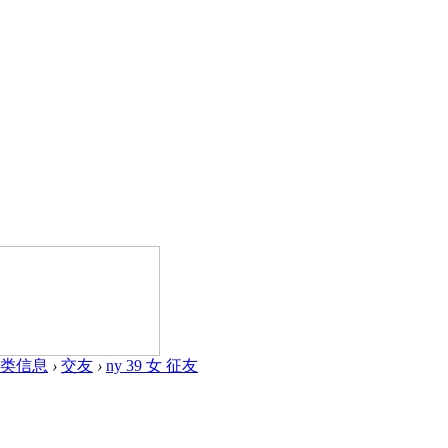
类信息
›
交友
›
ny 39 女 征友