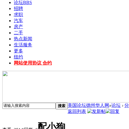
论坛
BBS
招聘
求职
汽车
房产
二手
热点新闻
生活服务
更多
纽约
网站使用协议 合约
美国论坛德州华人网
»
论坛
›
分
搜索
返回列表
配小狗