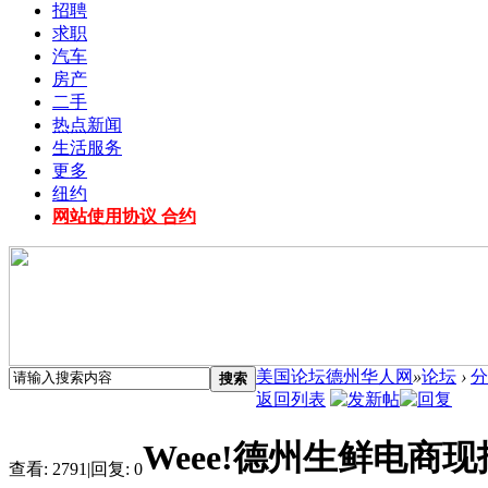
招聘
求职
汽车
房产
二手
热点新闻
生活服务
更多
纽约
网站使用协议 合约
美国论坛德州华人网
»
论坛
›
分
搜索
返回列表
Weee!德州生鲜电商
查看:
2791
|
回复:
0