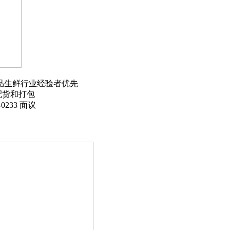
品生鲜行业经验者优先
配货和打包
-0233 面议