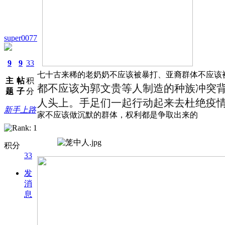
super0077
9
9
33
七十古来稀的老奶奶不应该被暴打、亚裔群体不应该
主
帖
积
都不应该为郭文贵等人制造的种族冲突
题
子
分
人头上。手足们一起行动起来去杜绝疫
新手上路
家不应该做沉默的群体，权利都是争取出来的
积分
33
发
消
息