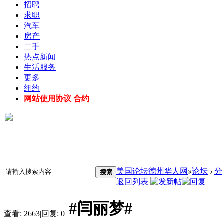
招聘
求职
汽车
房产
二手
热点新闻
生活服务
更多
纽约
网站使用协议 合约
美国论坛德州华人网
»
论坛
›
分
搜索
返回列表
#闫丽梦#
查看:
2663
|
回复:
0