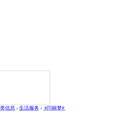
类信息
›
生活服务
›
#闫丽梦#