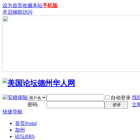
设为首页
收藏本站
手机版
开启辅助访问
找
自动登录
密码
立
登录
快捷导航
首页
Portal
加州
论坛
BBS