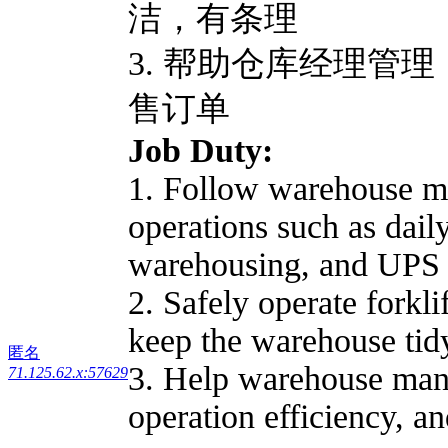
洁，有条理
3. 帮助仓库经理管
售订单
Job Duty:
1. Follow warehouse m
operations such as daily
warehousing, and UPS 
2. Safely operate forkli
keep the warehouse tid
匿名
3. Help warehouse ma
71.125.62.x:57629
operation efficiency, an