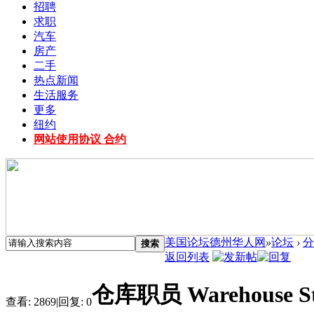
招聘
求职
汽车
房产
二手
热点新闻
生活服务
更多
纽约
网站使用协议 合约
美国论坛德州华人网
»
论坛
›
分
搜索
返回列表
仓库职员 Warehouse St
查看:
2869
|
回复:
0