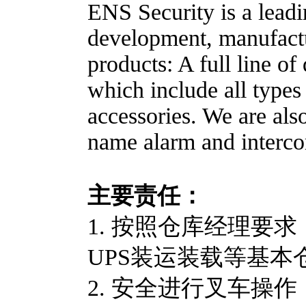
ENS Security is a leadi
development, manufactur
products: A full line o
which include all type
accessories. We are also
name alarm and interco
主要责任：
1. 按照仓库经理要
UPS装运装载等基
2. 安全进行叉车操