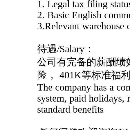
1. Legal tax filing statu
2. Basic English commu
3.Relevant warehouse e
待遇/Salary：
公司有完备的薪酬绩效
险， 401K等标准福
The company has a com
system, paid holidays, 
standard benefits