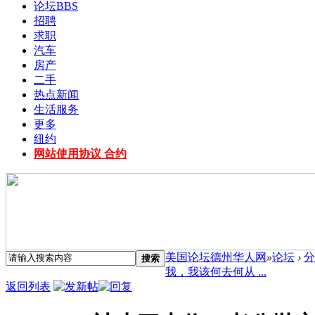
论坛
BBS
招聘
求职
汽车
房产
二手
热点新闻
生活服务
更多
纽约
网站使用协议 合约
美国论坛德州华人网
»
论坛
›
分
搜索
我，我该何去何从 ...
返回列表