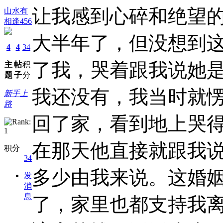
让我感到心碎和绝望
山水有
相逢456
大半年了，但没想到
4
4
34
了我，哭着跟我说她
主
帖
积
题
子
分
我还没有，我当时就
新手上
路
回了家，看到地上哭
在那天他直接就跟我
积分
34
多少由我来说。这婚
发
消
息
了，家里也都支持我