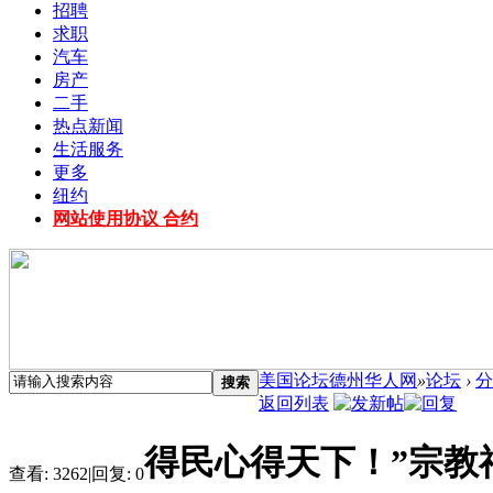
招聘
求职
汽车
房产
二手
热点新闻
生活服务
更多
纽约
网站使用协议 合约
美国论坛德州华人网
»
论坛
›
分
搜索
返回列表
得民心得天下！”宗教
查看:
3262
|
回复:
0