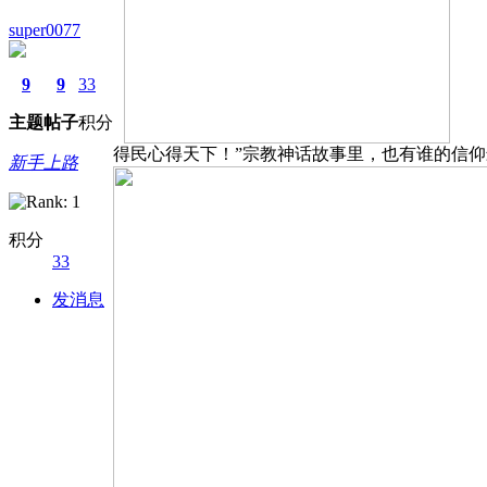
super0077
9
9
33
主题
帖子
积分
得民心得天下！”宗教神话故事里，也有谁的信
新手上路
积分
33
发消息