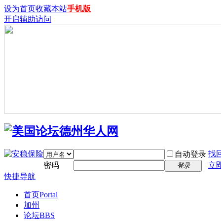
设为首页
收藏本站
手机版
开启辅助访问
找
自动登录
密码
立
登录
快捷导航
首页
Portal
加州
论坛
BBS